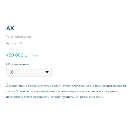
AK
Total Automation
Артикул:
AK
450 000
р.
/
1 шт
Оборудование
Данная опция возможна только на iХ столе для увеличения производительности
стола. Установка дополнительных ножей предоставит возможность одним
движением стола совершать четыре продольных реза, а не один.