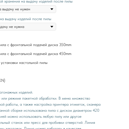
ой хранения на выдачу изделий после пилы
на выдачу изделий после пилы
пила с фронтальной подачей диска 350mm
пила с фронтальной подачей диска 450mm
 установки настольной пилы
KN)
погонажных изделий.
 или режиме пакетной обработки. В меню множество
ой работы, а также настройка принтера этикеток, сканера
данной сборке использована пила с диском диаметром 420
ией можно использовать любую пилу или другое
льный станок или пресс для пробивки отверстий. Линия
ны заготовок. Линия может работать в качестве